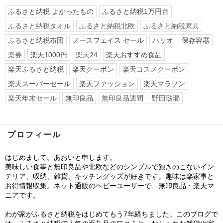
ふるさと納税 よかったもの
ふるさと納税1万円台
ふるさと納税タオル
ふるさと納税北欧
ふるさと納税家具
ふるさと納税布団
ノースフェイス セール
ハリオ
保存容器
楽券
楽天1000円
楽天24
楽天おすすめ食品
楽天ふるさと納税
楽天クーポン
楽天コスメクーポン
楽天スーパーセール
楽天ファッション
楽天マラソン
楽天年末セール
無印良品
無印良品週間
野田琺瑯
プロフィール
はじめまして。あおいと申します。
美味しい食事と無印良品や北欧などのシンプルで飽きのこないイン
テリア、収納、雑貨、キッチングッズが好きです。趣味は楽家事と
お得情報収集。ネット通販のヘビーユーザーで、無印良品・楽天マ
ニアです。
わが家がふるさと納税をはじめてもう7年経ちました。このブログで