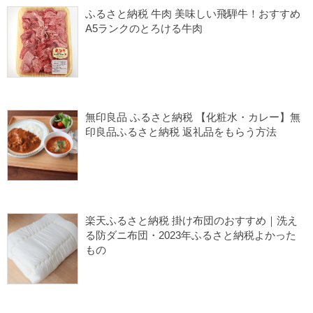
楽天ふるさと納税
楽天ふるさと納税 肉
ふるさと納税 牛肉 美味しい飛騨牛！おすすめ
A5ランクのとろける牛肉
2024/02/15
ふるさと納税 よかったもの
ふるさと納税1万円台
楽天ふるさと納税
楽天ふるさと納税 肉
無印良品 ふるさと納税 【化粧水・カレー】無
印良品ふるさと納税 返礼品をもらう方法
2024/01/04
ふるさと納税1万円台
ふるさと納税キッチン
ふるさと納税雑貨
無印良品
楽天ふるさと納税 掛け布団のおすすめ｜洗え
る防ダニ布団・2023年ふるさと納税よかった
もの
2023/12/10
ふるさと納税 よかったもの
ふるさと納税1万円台