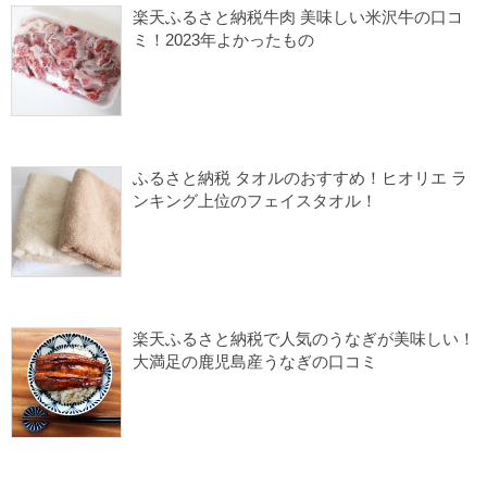
ふるさと納税インテリア
ふるさと納税布団
楽天ふるさと納税牛肉 美味しい米沢牛の口コ
楽天ふるさと納税
ミ！2023年よかったもの
2023/12/06
ふるさと納税 よかったもの
ふるさと納税1万円台
楽天ふるさと納税
楽天ふるさと納税 肉
ふるさと納税 タオルのおすすめ！ヒオリエ ラ
ンキング上位のフェイスタオル！
2023/10/05
ふるさと納税 よかったもの
ふるさと納税1万円台
ふるさと納税タオル
ふるさと納税雑貨
楽天ふるさと納税
楽天ふるさと納税で人気のうなぎが美味しい！
大満足の鹿児島産うなぎの口コミ
2022/06/26
ふるさと納税 よかったもの
ふるさと納税1万円台