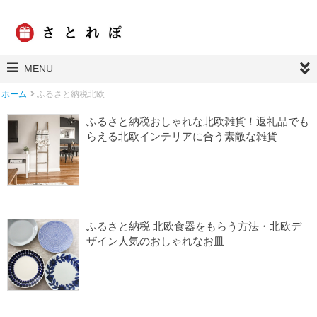
MENU
ホーム
ふるさと納税北欧
ふるさと納税おしゃれな北欧雑貨！返礼品でも
らえる北欧インテリアに合う素敵な雑貨
2024/01/17
ふるさと納税インテリア
ふるさと納税キッチン
ふるさと納税雑貨
ふるさと納税北欧
楽天ふるさと納税
ふるさと納税 北欧食器をもらう方法・北欧デ
ザイン人気のおしゃれなお皿
2023/12/31
キッチン用品
ふるさと納税 よかったもの