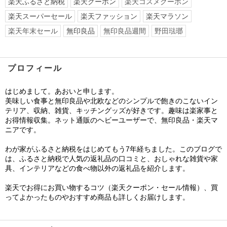
楽天ふるさと納税
楽天クーポン
楽天コスメクーポン
楽天スーパーセール
楽天ファッション
楽天マラソン
楽天年末セール
無印良品
無印良品週間
野田琺瑯
プロフィール
はじめまして。あおいと申します。
美味しい食事と無印良品や北欧などのシンプルで飽きのこないイン
テリア、収納、雑貨、キッチングッズが好きです。趣味は楽家事と
お得情報収集。ネット通販のヘビーユーザーで、無印良品・楽天マ
ニアです。
わが家がふるさと納税をはじめてもう7年経ちました。このブログで
は、ふるさと納税で人気の返礼品の口コミと、おしゃれな雑貨や家
具、インテリアなどの食べ物以外の返礼品を紹介します。
楽天でお得にお買い物するコツ（楽天クーポン・セール情報）、買
ってよかったものやおすすめ商品も詳しくお届けします。