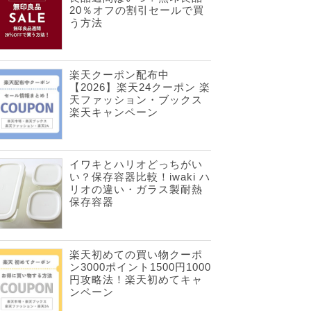
20％オフの割引セールで買
う方法
楽天クーポン配布中
【2026】楽天24クーポン 楽
天ファッション・ブックス
楽天キャンペーン
イワキとハリオどっちがい
い？保存容器比較！iwaki ハ
リオの違い・ガラス製耐熱
保存容器
楽天初めての買い物クーポ
ン3000ポイント1500円1000
円攻略法！楽天初めてキャ
ンペーン