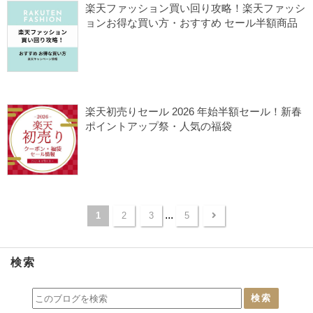
楽天マラソン
楽天ファッション買い回り攻略！楽天ファッシ
ョンお得な買い方・おすすめ セール半額商品
2026/01/14
ノースフェイス セール
楽天クーポン
楽天セール
楽天ファッション
楽天マラソン
楽天初売りセール 2026 年始半額セール！新春
ポイントアップ祭・人気の福袋
2025/12/30
楽天クーポン
楽天セール
初売り
...
1
2
3
5
検索