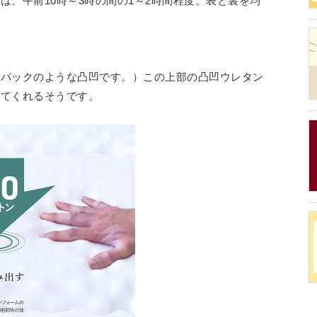
は、午前10時～3時の間の1～2時間程度。表と裏を均
のパックのような凸凹です。）この上部の凸凹ウレタン
してくれるそうです。