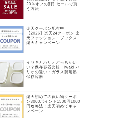
20％オフの割引セールで買
う方法
楽天クーポン配布中
【2026】楽天24クーポン 楽
天ファッション・ブックス
楽天キャンペーン
イワキとハリオどっちがい
い？保存容器比較！iwaki ハ
リオの違い・ガラス製耐熱
保存容器
楽天初めての買い物クーポ
ン3000ポイント1500円1000
円攻略法！楽天初めてキャ
ンペーン