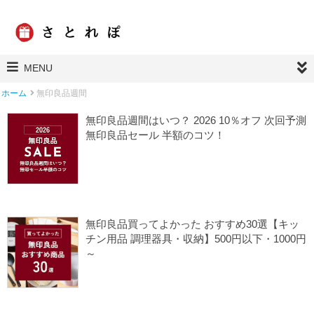
MENU
ホーム
無印良品週間
無印良品週間はいつ？ 2026 10％オフ 次回予測
無印良品セール 半額のコツ！
2026/03/16
初売り
無印良品
無印良品週間
無印良品買ってよかった おすすめ30選【キッ
チン用品 調理器具・収納】500円以下・1000円
～
2024/03/22
キッチン用品
楽天買ってよかったもの
無印良品