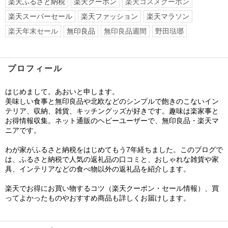
楽天ふるさと納税
楽天クーポン
楽天コスメクーポン
楽天スーパーセール
楽天ファッション
楽天マラソン
楽天年末セール
無印良品
無印良品週間
野田琺瑯
プロフィール
はじめまして。あおいと申します。
美味しい食事と無印良品や北欧などのシンプルで飽きのこないイン
テリア、収納、雑貨、キッチングッズが好きです。趣味は楽家事と
お得情報収集。ネット通販のヘビーユーザーで、無印良品・楽天マ
ニアです。
わが家がふるさと納税をはじめてもう7年経ちました。このブログで
は、ふるさと納税で人気の返礼品の口コミと、おしゃれな雑貨や家
具、インテリアなどの食べ物以外の返礼品を紹介します。
楽天でお得にお買い物するコツ（楽天クーポン・セール情報）、買
ってよかったものやおすすめ商品も詳しくお届けします。