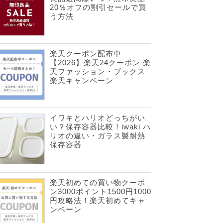
20％オフの割引セールで買
う方法
楽天クーポン配布中
【2026】楽天24クーポン 楽
天ファッション・ブックス
楽天キャンペーン
イワキとハリオどっちがい
い？保存容器比較！iwaki ハ
リオの違い・ガラス製耐熱
保存容器
楽天初めての買い物クーポ
ン3000ポイント1500円1000
円攻略法！楽天初めてキャ
ンペーン