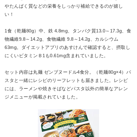
やたんぱく質などの栄養をしっかり補給できるのが嬉し
い！
1食（乾麺80g）中、
鉄 4.8mg、
タンパク質13.0～17.3g、食
物繊維9.8～14.2g、食物繊維 9.8～14.2g、カルシウム
63mg。ダイエットアプリのあすけんで確認すると、摂取し
にくいビタミンＢ1も0.61mg含まれていました。
セット内容は丸麺 ゼンブヌードル4食分。（
乾麺80g×4）
パ
スタと一緒にレシピのリーフレットも届きました。レシピ
には、ラーメンや焼きそばなどパスタ以外の簡単なアレン
ジメニューが掲載されていました。