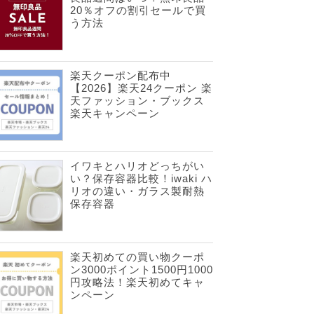
20％オフの割引セールで買
う方法
楽天クーポン配布中
【2026】楽天24クーポン 楽
天ファッション・ブックス
楽天キャンペーン
イワキとハリオどっちがい
い？保存容器比較！iwaki ハ
リオの違い・ガラス製耐熱
保存容器
楽天初めての買い物クーポ
ン3000ポイント1500円1000
円攻略法！楽天初めてキャ
ンペーン